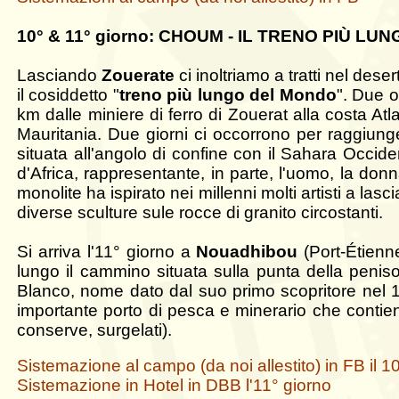
10° & 11° giorno: CHOUM - IL TRENO PIÙ 
Lasciando
Zouerate
ci inoltriamo a tratti nel des
il cosiddetto "
treno più lungo del Mondo
". Due o
km dalle miniere di ferro di Zouerat alla costa A
Mauritania. Due giorni ci occorrono per raggiun
situata all'angolo di confine con il Sahara Occide
d'Africa, rappresentante, in parte, l'uomo, la donn
monolite ha ispirato nei millenni molti artisti a lasc
diverse sculture sule rocce di granito circostanti.
Si arriva l'11° giorno a
Nouadhibou
(Port-Étienne
lungo il cammino situata sulla punta della pe
Blanco, nome dato dal suo primo scopritore nel 14
importante porto di pesca e minerario che contiene
conserve, surgelati).
Sistemazione al campo (da noi allestito) in FB il 1
Sistemazione in Hotel in DBB l'11° giorno