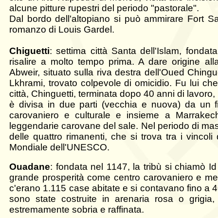
alcune pitture rupestri del periodo "pastorale".
Dal bordo dell'altopiano si può ammirare Fort Sag
romanzo di Louis Gardel.
Chigue
tti
: settima città Santa dell'Islam, fondat
risalire a molto tempo prima. A dare origine all
Abweir, situato sulla riva destra dell'Oued Ching
Lkhrami, trovato colpevole di omicidio. Fu lui ch
città, Chinguetti, terminata dopo 40 anni di lavoro
è divisa in due parti (vecchia e nuova) da un 
carovaniero e culturale e insieme a Marrakech
leggendarie carovane del sale. Nel periodo di ma
delle quattro rimanenti, che si trova tra i vincoli
Mondiale dell'UNESCO.
Ouadane
: fondata nel 1147, la tribù si chiamò 
grande prosperità come centro carovaniero e merca
c'erano 1.115 case abitate e si contavano fino a 40 
sono state costruite in arenaria rosa o grigia
estremamente sobria e raffinata.