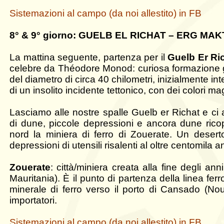
Sistemazioni al campo (da noi allestito) in FB
8° & 9° giorno: GUELB EL RICHAT – ERG MA
La mattina seguente, partenza per il
Guelb Er Ri
celebre da Théodore Monod: curiosa formazione geo
del diametro di circa 40 chilometri, inizialmente inte
di un insolito incidente tettonico, con dei colori mag
Lasciamo alle nostre spalle Guelb er Richat e ci
di dune, piccole depressioni e ancora dune rico
nord
la miniera di
ferro di Zouerate. Un deserto
depressioni di utensili risalenti al oltre centomila an
Zouerate
: città/miniera creata alla fine degli a
Mauritania). È il punto di partenza della linea fe
minerale di ferro verso il porto di Cansado (Nou
importatori.
Sistemazioni al campo (da noi allestito) in FB