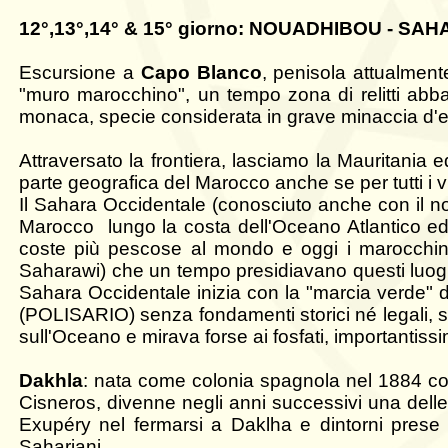
12°,13°,14° & 15° giorno: NOUADHIBOU - S
Escursione a
Capo Blanco
, penisola attualment
"muro marocchino", un tempo zona di relitti abb
monaca, specie considerata in grave minaccia d'e
Attraversato la frontiera, lasciamo la Mauritania 
parte geografica del Marocco anche se per tutti i 
Il Sahara Occidentale (conosciuto anche con il 
Marocco lungo la costa dell'Oceano Atlantico ed 
coste più pescose al mondo e oggi i marocchini
Saharawi) che un tempo presidiavano questi luoghi i
Sahara Occidentale inizia con la "marcia verde" d
(POLISARIO) senza fondamenti storici né legali, 
sull'Oceano e mirava forse ai fosfati, importantiss
Dakhla
: nata come colonia spagnola nel 1884 co
Cisneros
, divenne negli anni successivi una delle 
Exupéry nel fermarsi a Daklha e dintorni prese 
Sahariani.