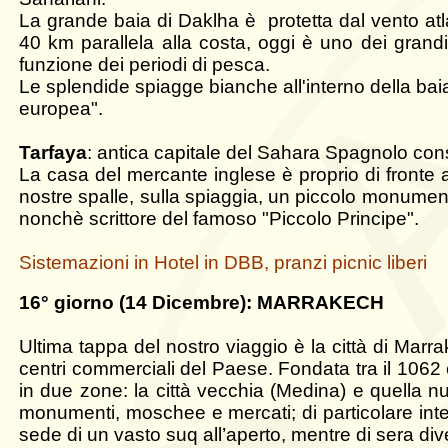
La grande baia di Daklha è protetta dal vento atl
40 km parallela alla costa, o
ggi è uno dei grandi
funzione dei periodi di pesca.
Le splendide spiagge bianche all'interno della ba
europea".
Tarfaya
: antica capitale del Sahara Spagnolo cons
La casa del mercante inglese è proprio di fronte 
nostre spalle, sulla spiaggia, un piccolo monumen
nonchè scrittore del famoso "Piccolo Principe".
Sistemazioni
in Hotel in DBB, pranzi picnic liberi
16° giorno (14 Dicembre): MARRAKECH
Ultima tappa del nostro viaggio è la città di Marra
centri commerciali del Paese. Fondata tra il 1062 
in due zone: la città vecchia (Medina) e quella nu
monumenti, moschee e mercati; di particolare int
sede di un vasto suq all’aperto, mentre di sera dive