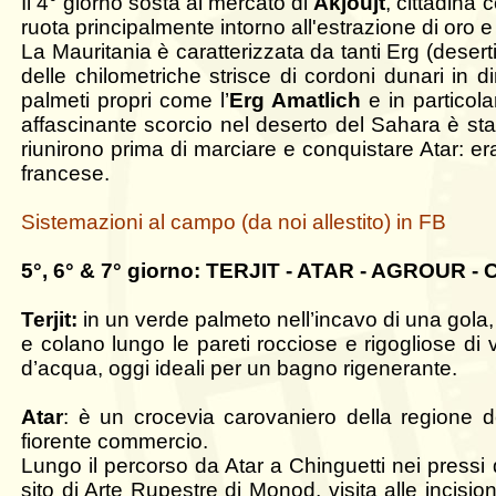
Il 4° giorno sosta al mercato di
Akjoujt
, cittadina 
ruota principalmente intorno all'estrazione di oro 
La Mauritania è caratterizzata da tanti Erg (desert
delle chilometriche strisce di cordoni dunari in d
palmeti propri come l’
Erg Amatlich
e in particol
affascinante scorcio nel deserto del Sahara è sta
riunirono prima di marciare e conquistare Atar: er
francese.
Sistemazioni al campo (da noi allestito) in FB
5°, 6° & 7° giorno: TERJIT - ATAR - AGROUR
Terjit:
in un verde palmeto nell’incavo di una gola,
e colano lungo le pareti rocciose e rigogliose d
d’acqua, oggi ideali per un bagno rigenerante.
Atar
: è un crocevia carovaniero della regione 
fiorente commercio.
Lungo il percorso da Atar a Chinguetti nei pressi d
sito di Arte Rupestre di Monod, visita alle incisioni