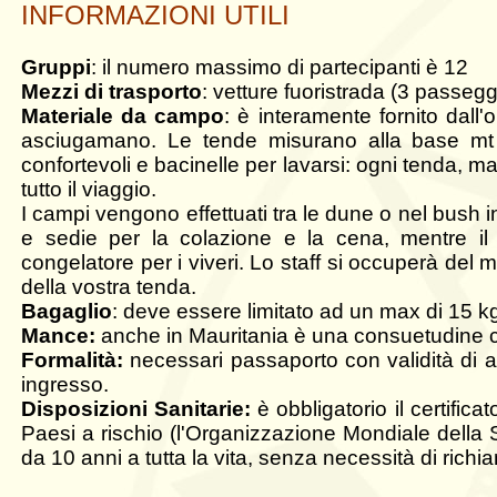
INFORMAZIONI UTILI
Gruppi
: il numero massimo di partecipanti è 12
Mezzi di trasporto
: vetture fuoristrada (3 passegg
Materiale da campo
: è interamente fornito dal
asciugamano. Le tende misurano alla base mt 2
confortevoli e bacinelle per lavarsi: ogni tenda, 
tutto il viaggio.
I campi vengono effettuati tra le dune o nel bush in 
e sedie per la colazione e la cena, mentre il p
congelatore per i viveri. Lo staff si occuperà de
della vostra tenda.
Bagaglio
: deve essere limitato ad un max di 15 k
Mance:
anche in Mauritania è una consuetudine co
Formalità:
necessari passaporto con validità di a
ingresso.
Disposizioni Sanitarie:
è obbligatorio il certific
Paesi a rischio (l'Organizzazione Mondiale della Sa
da 10 anni a tutta la vita, senza necessità di richia