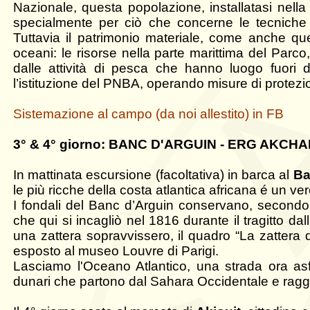
Nazionale, questa popolazione, installatasi nella
specialmente per ciò che concerne le tecniche
Tuttavia il patrimonio materiale, come anche qu
oceani: le risorse nella parte marittima del Parc
dalle attività di pesca che hanno luogo fuori 
l’istituzione del PNBA, operando misure di protezi
Sistemazione al campo (da noi allestito) in FB
3° & 4° giorno: BANC D'ARGUIN - ERG AKCH
In mattinata escursione (facoltativa) in barca al
Ba
le più ricche della costa atlantica africana é un ver
I fondali del Banc d’Arguin conservano, secondo 
che qui si incagliò nel 1816 durante il tragitto da
una zattera sopravvissero, il quadro “La zatte
esposto al museo Louvre di Parigi.
Lasciamo l'Oceano Atlantico, una strada ora asfa
dunari che partono dal Sahara Occidentale e raggi